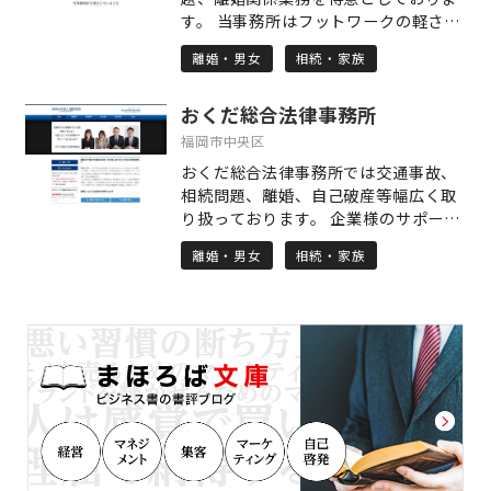
シャル・プランニング技能士 業務案内
す。 当事務所はフットワークの軽さを
□IT導入/DX推進 バックオフィス（経
1番大事にしていますので、事務所まで
理/人事/総務/法務/経営企画/）支援
離婚・男女
相続・家族
ご相談にお越しになるのが難しい方に
クラウド会計導入支援、ペーパーレス
は、こちらからお話を伺いに参りま
化支援、チャットツール導入、
おくだ総合法律事務所
す。福岡市内であれば交通費も無料で
Google Workspace導入支援、
伺います。 また、初回相談は無料でお
福岡市中央区
Microsoft 365導入支援、基幹システ
話を伺います。 福岡市内の相続登記な
ムの導入支援、勤怠管理ツール導入支
おくだ総合法律事務所では交通事故、
らば「相続おまかせパック」をご用意
援、給与・経費精算ツール導入支援
相続問題、離婚、自己破産等幅広く取
しており、これに関しては業界最安値
IT導入社内研修。経理や人事、総務な
り扱っております。 企業様のサポート
を目指した料金設定とさせて頂いてお
どの業務を効率化し、経営者が本業に
も行っておりますので、お困りのこと
ります！ その他の業務もご相談頂けば
離婚・男女
相続・家族
集中できるようサポートするサービス
がございましたら、是非ご相談くださ
承れるものもございますので、詳しく
です。これにより、コスト削減や業務
い。 【弁護士 奥田貫介 プロフィー
はホームページをご覧下さい。 ご相談
のスピードアップが実現でき、組織全
ル】 修猷館高校 京都大学法学部 卒
お待ちしております。
体の生産性向上を目指します。 □管理
司法修習50期
会計 会計情報活用 経営分析、利益管
理、予実管理、原価管理、資金繰り管
理、 部門別損益管理、取引先別、商品
別損益管理。 リアルタイムデータを活
用してタイムリーな意思決定ができる
ようになります。次に、具体的な数値