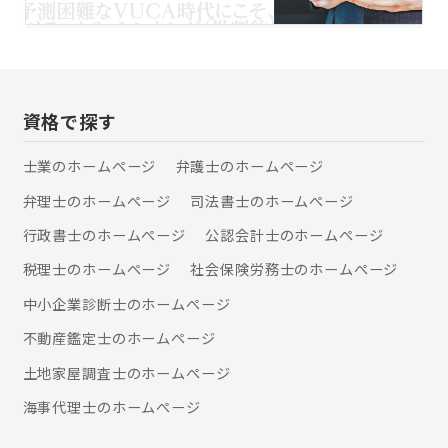
に基づいた客観的な目標設定が可能に
なり、企業全体で一貫した目標に向か
って進めます。最後に、情報共有が進
むことで組織内コミュニケーションが
強化され、部門間の連携が深まり、パ
フォーマンス向上に貢献します。 □補
資格で探す
助金申請 1.新事業進出補助金 企業の成
長・拡大に向けた新事業への挑戦を行
士業のホームぺージ
弁護士のホームぺージ
う中小企業を支援するための補助金で
す。新市場・高付加価値事業への進出
弁理士のホームぺージ
司法書士のホームぺージ
にかかる設備投資をサポートします。
補助金額1,500万～5,000万 2.ものづく
行政書士のホームぺージ
公認会計士のホームぺージ
り補助金 中小企業が新しい技術や製品
税理士のホームぺージ
社会保険労務士のホームぺージ
開発、生産プロセス等の省力化を通じ
て生産性向上を図るための補助金で
中小企業診断士のホームぺージ
す。設備投資やシステム導入などの取
り組みに対して支援を行います。 補助
不動産鑑定士のホームぺージ
金額750万～8,000万 3.事業承継補助
土地家屋調査士のホームぺージ
金 中小企業の後継者が事業承継を行う
際の経営改善や新事業展開に必要な費
海事代理士のホームぺージ
用を支援します。円滑な事業承継を促
進するための補助金です。 補助金額