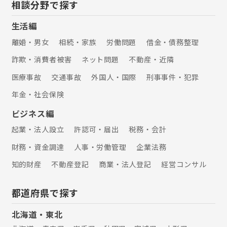
相談分野で探す
600万～800万 4.持続化補助金 小規模
事業者が販路拡大や生産性向上を行う
生活編
際の取り組みを支援します。 販売促進
や店舗改装、小規模な機械装置などが
離婚・男女
相続・家族
労働問題
借金・債務整理
対象です。 補助金額50万～200万
詐欺・消費者被害
ネット問題
不動産・近隣
医療事故
交通事故
外国人・国際
刑事事件・犯罪
年金・社会保険
ビジネス編
起業・法人設立
許認可・届出
税務・会計
財務・資金調達
人事・労働管理
企業法務
知的財産
不動産登記
商業・法人登記
経営コンサル
都道府県で探す
北海道・東北