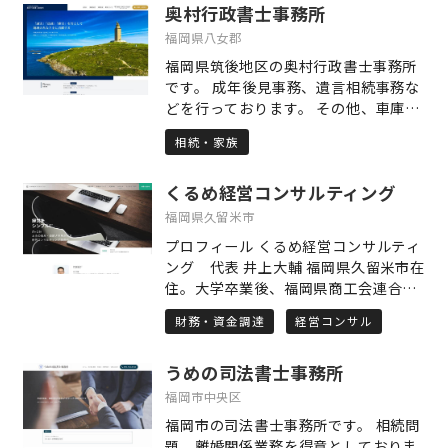
奥村行政書士事務所
福岡県八女郡
福岡県筑後地区の奥村行政書士事務所
です。 成年後見事務、遺言相続事務な
どを行っております。 その他、車庫証
明、自動車登録も取り扱っています。
相続・家族
地域の皆様に寄り添い、丁寧かつ迅速
な対応を心がけております。 「誠実」
くるめ経営コンサルティング
「確実」「迅速」、 略して「SKG48」
を旨として頑張って参ります。 他士業
福岡県久留米市
の皆様からのお問合せお待ちしており
プロフィール くるめ経営コンサルティ
ます。 どうぞ宜しくお願い申し上げま
ング 代表 井上大輔 福岡県久留米市在
す。
住。大学卒業後、福岡県商工会連合会
に勤務。中小企業支援に20年間従事す
財務・資金調達
経営コンサル
る。 販路開拓、資金繰り、人材育成な
ど様々な課題に対し、自分の強みであ
うめの司法書士事務所
るITと会計の知識を活かして支援。
「経営をシンプルに」をスローガンに
福岡市中央区
経営改善に取り組む。 取得資格 中小企
福岡市の司法書士事務所です。 相続問
業診断士、1級販売士、2級ファイナン
題、離婚関係業務を得意としておりま