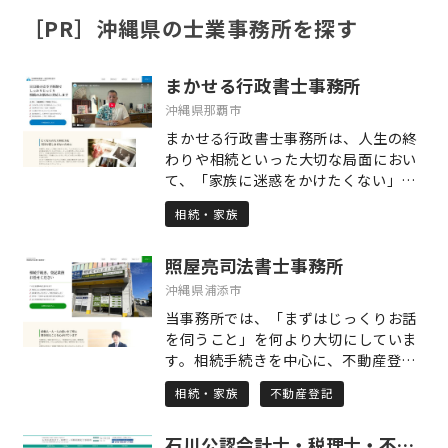
［PR］沖縄県の士業事務所を探す
まかせる行政書士事務所
沖縄県那覇市
まかせる行政書士事務所は、人生の終
わりや相続といった大切な局面におい
て、「家族に迷惑をかけたくない」
「自分の意思をしっかり残したい」と
相続・家族
いう思いを持つ皆さまのために、さま
ざまな法務サービスをワンストップで
照屋亮司法書士事務所
サポートする信頼のパートナーです。
代表の松岡巧は、長年の刑事経験と、
沖縄県浦添市
フットワークの軽さを活かして、依頼
当事務所では、「まずはじっくりお話
者ひとりひとりの事情を丁寧に伺い、
を伺うこと」を何より大切にしていま
第三者的な視点と豊富な法的知識をも
す。相続手続きを中心に、不動産登
って、最善の解決策をご提案いたしま
記・法人登記、債務整理、裁判書類作
す。 当事務所の主な業務内容は、相続
相続・家族
不動産登記
成、さらには簡易裁判所での訴訟代理
手続き、遺言書の作成・遺言の執行、
まで、幅広いご相談に対応しておりま
相続人・相続財産の調査、遺産分割協
石川公認会計士・税理士・不動産鑑定士事務所
す。 法律の手続きは、多くの方にとっ