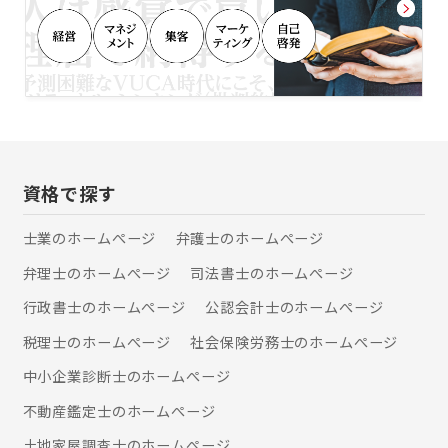
込） お電話にてご予約ください。 ※
束します。沖縄で相続や終活をご検討
交通事故（物損事故除く）に関する法
中の皆さま、まずはお気軽にご相談く
律相談・着手金は無料です。 ※中小企
ださい。
業法務、初回30分相談料無料です。 ※
刑事事件に関する法律相談、初回30分
無料です。(身柄拘束されている場合の
み)
資格で探す
士業のホームぺージ
弁護士のホームぺージ
弁理士のホームぺージ
司法書士のホームぺージ
行政書士のホームぺージ
公認会計士のホームぺージ
税理士のホームぺージ
社会保険労務士のホームぺージ
中小企業診断士のホームぺージ
不動産鑑定士のホームぺージ
土地家屋調査士のホームぺージ