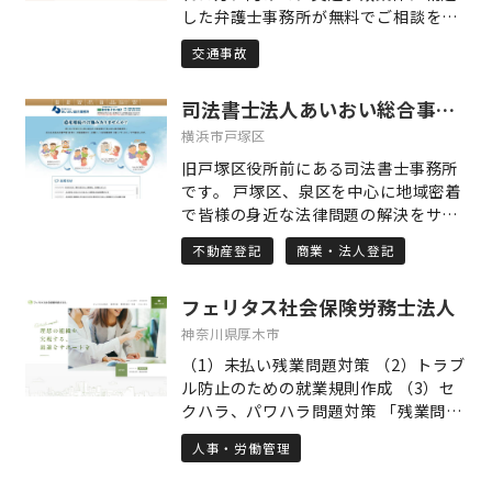
した弁護士事務所が無料でご相談をお
受けします。 交通事故で負ったお怪我
交通事故
には、本来受け取れる「正当な補償
額」が存在します。しかし、相手方が
司法書士法人あいおい総合事務所
保険会社となると、一般の方が適切な
補償を引き出すのは簡単ではありませ
横浜市戸塚区
ん。そうした方々の力になりたいとい
旧戸塚区役所前にある司法書士事務所
う思いから、このホームページを開設
です。 戸塚区、泉区を中心に地域密着
しました。保険会社からの連絡が負担
で皆様の身近な法律問題の解決をサポ
に感じる、提示された慰謝料に納得で
ートいたします。 主な取扱業務は下記
きない、過失割合に疑問がある、後遺
不動産登記
商業・法人登記
のとおりです。 相続、贈与、売買など
障害等級の判断に不満がある――交通事故
の不動産名義変更登記 会社設立、役員
に関する多様なお悩みを抱える方のた
フェリタス社会保険労務士法人
変更、増資などの商業登記 老後をサポ
めに、当ホームページでは役立つ情報
ートする遺言手続き、成年後見・任意
神奈川県厚木市
を分かりやすく発信していきます。 お
後見手続き クレジット・サラ金業者に
一人で抱え込まず、ぜひ交通事故に関
（1）未払い残業問題対策 （2）トラブ
対する債務整理手続き、過払い返還手
する不安や疑問をご相談ください。交
ル防止のための就業規則作成 （3）セ
続き その他法律問題のご相談を承りま
通事故に強い弁護士が、きっと解決へ
クハラ、パワハラ問題対策 「残業問
す。 ご相談は、初回は無料、土日祝日
導きます。
題」「セクハラ」等の労務問題解決を
も応相談。予約の方を優先させていた
人事・労働管理
全力でサポートします！ 「残業代未払
だいております。
い」「過労死」「名ばかり管理職」 マ