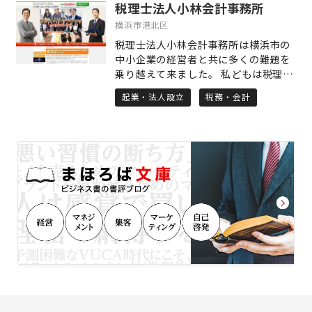
税理士法人小林会計事務所
スコミを騒がせているこれらの問題を
自社には関係ないと思っていません
横浜市港北区
か？ 昨日まで普通に働いていた従業員
税理士法人小林会計事務所は横浜市の
が労働基準監督署や地域の労働組合、
中小企業の経営者と共に多くの難題を
弁護士事務所に駆け込んで、莫大な残
乗り越えて来ました。 私どもは税理士
業代を請求してくるケースは後を絶ち
事務所として、横浜を支える中小企業
ません。 「まさかうちの従業員
起業・法人設立
税務・会計
の社長の様々な相談に応じ、経理や経
が・・」 「今までこんなことを言って
営を支援することはもちろんのこと、
くる人はいなかったのに・・」 労務問
税理士顧問以外にも、会社設立のサポ
題で会社が傾くことのないように、私
ートやパソコンの相談も賜っておりま
共はお客様のベスト・パートナーとし
す。 当税理士事務所は現在では、中小
て全力でサポートいたします。
企業・零細企業を中心に600社を超え
る法人と税理士顧問契約を結び、40名
の職員が長年ににわたる相談業務から
得た経験とノウハウを共有し、税務を
はじめとした経営・節税等の相談やコ
ンサルティング、人事・経理や経営事
項審査のコンサルティングも行ってお
り、その経験とノウハウを多くの中小
企業に活用していただいております。
所在地も新横浜駅前にあり、横浜駅か