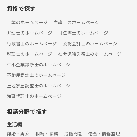
らも横浜市営地下鉄で10分とアクセス
資格で探す
もよく、横浜市を中心に東京都・神奈
川県全域の事業経営者の顧問税理士を
士業のホームぺージ
弁護士のホームぺージ
務めています。 いつでも気軽に相談で
きる。 誰でも気軽に相談できる。 どん
弁理士のホームぺージ
司法書士のホームぺージ
なことでも気軽に相談できる。 それ
が、税理士法人小林会計事務所です。
行政書士のホームぺージ
公認会計士のホームぺージ
税理士のホームぺージ
社会保険労務士のホームぺージ
中小企業診断士のホームぺージ
不動産鑑定士のホームぺージ
土地家屋調査士のホームぺージ
海事代理士のホームぺージ
相談分野で探す
生活編
離婚・男女
相続・家族
労働問題
借金・債務整理