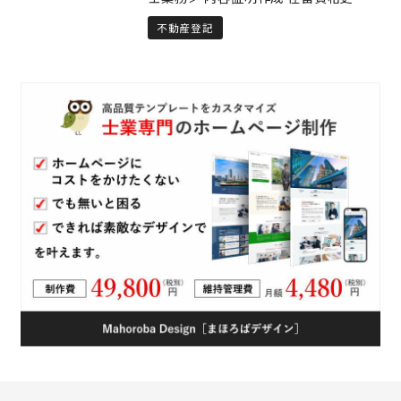
活動全般に全力でサポート致します。
更、帰化等の国際業務 遺言、相続 民
まずはお気軽にご相談ください。
不動産登記
泊、農地転用等の許認可 ＜土地家屋調
査士業務＞ 未登記建物の登記 土地の測
量 土地建物の登記に係る業務 ＜海事代
理士業務＞ 小型船舶関係の案件も対応
しています。 とりあえず電話での相談
をお待ちしております。