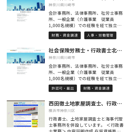
等各種手続き 農林水産大臣認定遊漁船
神奈川県川崎市
業務主任者養成講習の実施 ボートやク
会計事務所、法律事務所、社労士事務
ルーザー等の船舶売買代理等海運仲立
所、一般企業（介護事業 従業員
業 その他、海や船舶・海運事業に関す
1,000名規模）での経験を経て独立開
る法律・行政手続き 古物商・建設業・
業しました。 法律事務、税務会計、人
風俗営業・旅客運送等、営業許可申請
財務・資金調達
人事・労働管理
事労務 広い範囲に渡る実務経験があ
株式会社・NPO法人など、各種法人の
り、一般企業の経験も有します。 この
設立 遺言書の作成・相続に関する相
社会保険労務士・行政書士北川亮事務所
ような経験を活かし、労働社会保険諸
談・手続き 各種契約書、示談書、内容
法令に基づく諸手続および各種規程の
神奈川県川崎市
証明、刑事告訴・告発 その他、お役所
整備、人事労務制度の制定・見直し、
手続き・法律手続きのご相談
会計事務所、法律事務所、社労士事務
助成金申請手続等安心した職場環境整
所、一般企業（介護事業 従業員
備ができるよう 全力でサポート致しま
1,000名規模）での経験を経て独立開
す。 まずはお気軽にご相談ください。
業しました。 法律事務、税務会計、人
許認可・届出
財務・資金調達
事労務 広い範囲に渡る実務経験があ
り、一般企業の経験も有します。 この
西田徹土地家屋調査士、行政書士、海事代理士事務所
ような経験を活かし、事業運営に必要
な各種許認可申請、企業活動を健全化
横浜市神奈川区
安定化させるために補助金申請や資金
行政書士、土地家屋調査士と海事代理
繰りのサポート、お客様が事業に専念
士事務所を併設しています。 ＜行政書
できるよう許認可取得だけでなく事業
士業務＞ 内容証明作成 在留資格更新変