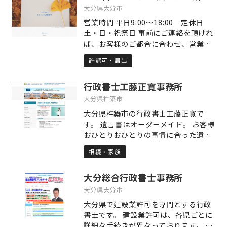
としてベース、ピアノを担当。大分
大分県大分市
T.O.P.S、別府火の海まつりなどでライ
営業時間 平日9:00～18:00 定休日
ブ活動をしてテレビにも出演。 大学は
土・日・祝祭日 事前にご連絡を頂けれ
福岡大学経済学部経済学科へ入学、大
ば、お客様のご都合に合わせ、営業時
相撲九州場所の警備など様々なアルバ
間外でのご相談にも対応致します。 お
イトを経験。奨学金とバイト代で仕送
許認可・届出
問い合わせいただければ、多種多様な
りを一切もらわず食いつなぐ。大学時
案件につきまして、「誠心誠意」対応
代に行政書士・日商簿記２級・高校教
行政書士工藤正寛事務所
させていただきますのでどんな小さな
員免許を取得。 その後、進路について
ことでもお気軽にご相談ください。 親
大分県杵築市
悩むが何とか福岡の財団法人に就職。
しみやすく、誰もが気軽に相談できる
福岡で働いたあと、故郷の別府に戻
大分県杵築市の行政書士工藤正寛で
身近な相談役でありつづけることをお
る。別府の病院で事務を経験し、パソ
す。 遺言書はオーダーメイド。 お客様
約束致します。
コン検定2級取得、自分の人生のすべ
おひとりおひとりの事情に合った遺言
てを賭けて行政書士として開業。申請
書作成のお手伝いをいたします。 また
相続・家族
取次行政書士（外国人手続き）の資格
難しい相続手続きもおまかせくださ
を取得。福山雅治さんの曲をピアノ弾
い。 農地転用許可、建設業許可、車庫
き語りで35曲以上こなし、約1年間の
大分総合行政書士事務所
証明などの許認可業務 内容証明郵便、
闘病生活を乗り越え、現在に至る。
各種契約書、離婚協議書などの書類作
大分県大分市
成も承ります。 お気軽にご相談くださ
大分県で建設業許可を専門とする行政
い。お待ちしております。
書士です。 建設業許可は、各県ごとに
詳細な手続きが異なっております。 大