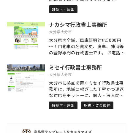
分県で建設業許可取得をお考えの方
許認可・届出
は、大分県の手続きに精通した当事務
所をご利用下さい。 大分県で下の手続
ナカシマ行政書士事務所
きをお考えの方には、当事務所が最適
です。 1 「新規」建設業許可 2 「更
大分県大分市
新」建設業許可 3 経営事項審査及び競
大分県内全域、車庫証明対応5000円
争入札参加資格審査
～！自動車の名義変更、廃車、抹消等
の登録専門の行政書士です。 お電話、
メールにてお気軽にお問い合わせ下さ
い。
ミセイ行政書士事務所
大分県大分市
大分市に拠点を置くミセイ行政書士事
務所は、地域に根ざした丁寧かつ迅速
な対応をモットーに、個人・法人問わ
ず幅広いご相談に対応しています。特
許認可・届出
財務・資金調達
にドローン関連の許認可申請や補助金
申請サポートに強みを持ち、専門的な
知識と実務経験を活かしてお客様の課
題解決を徹底サポート。相続・遺言、
自動車登録、古物商許可、内容証明の