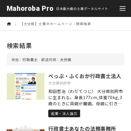
Mahoroba Pro
日本最大級の士業ポータルサイト
【大分県】士業のホームページ - 検索結果
検索結果
行政書士
大分県
べっぷ・ふくおか行政書士法人
大分県別府市
和田哲治（わだてつじ） 大分県別府市
に生まれる。身長177cm,体重70kg,3
歳のときに両親が離婚。母親に引き取
られる。小3のときに新聞配達を経験,
起業・法人設立
小5で暗算2級を取得、高校時代はアル
バイトでゴルフのキャディをしながら
行政書士あなたの法務事務所
JUN SKY WALKER(S)のコピーバンド