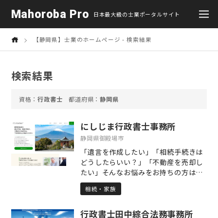
Mahoroba Pro
日本最大級の士業ポータルサイト
【静岡県】士業のホームページ - 検索結果
検索結果
行政書士
静岡県
にしじま行政書士事務所
静岡県御殿場市
「遺言を作成したい」「相続手続きは
どうしたらいい？」「不動産を売却し
たい」そんなお悩みをお持ちの方は、
当事務所へ是非ご相談ください。当事
相続・家族
務所へご依頼いただくメリットは以下
の通りです。 ・遺言作成（自筆及び公
行政書士田中綜合法務事務所
正証書）のサポートをします。 ・相続