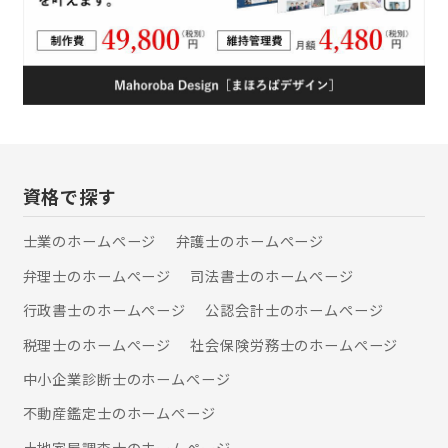
た不動産の売却（現金化）や終活とし
ての住替えなど、幅広く対応しており
ます。特に、遺産相続などで取得する
予定の不動産の市場価格などを調査
し、『円満相続』に向けたアドバイス
を得意としております。 【不動産調査
業】 ・大手不動産鑑定会社からの委託
による不動産調査業務（物件調査・価
格調査など）を行っております。興信
資格で探す
所や信用保証会社などからのご依頼も
納期等の条件が合えば対応可能です。
士業のホームぺージ
弁護士のホームぺージ
【可能な業務】 上記の業務内容の他、
専門家としての立場から、 ・重説・売
弁理士のホームぺージ
司法書士のホームぺージ
契作成代行 ・終活相談 なども得意とし
ております。 【稼働時間】 10時～17
行政書士のホームぺージ
公認会計士のホームぺージ
時（メール受付は無休） 【報酬額につ
税理士のホームぺージ
社会保険労務士のホームぺージ
いて】 弊所で適用される報酬について
は、以下の通りです。 行政書士業 報
中小企業診断士のホームぺージ
酬額表の定めによる 宅地建物取引業
国土交通大臣の定めによる 不動産調査
不動産鑑定士のホームぺージ
業 別途、お見積り。 お客様との丁寧
土地家屋調査士のホームぺージ