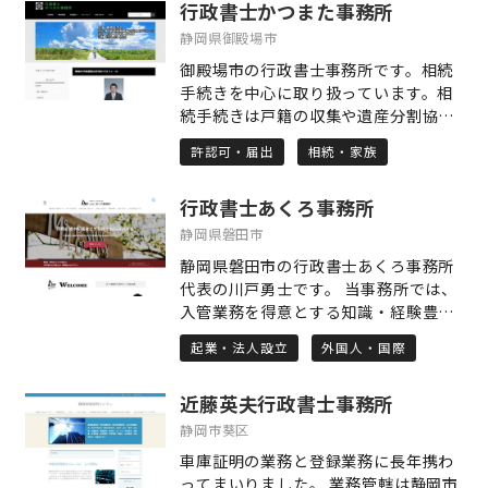
おります。
行政書士かつまた事務所
静岡県御殿場市
御殿場市の行政書士事務所です。相続
手続きを中心に取り扱っています。相
続手続きは戸籍の収集や遺産分割協議
書作成・金融機関の解約手続きなど多
許認可・届出
相続・家族
くの手続きをしなければなりません。
手続きには多くの時間と労力も必要で
行政書士あくろ事務所
す。面倒な相続手続きは当事務所にお
任せください。また、建設業許可など
静岡県磐田市
の許認可手続き、車庫証明・自動車登
静岡県磐田市の行政書士あくろ事務所
録手続きも取り扱っています。なお、
代表の川戸勇士です。 当事務所では、
当事務所は名古屋出入国在留管理局長
入管業務を得意とする知識・経験豊富
より申請取次の承認を受けています。
なスタッフが各種ビザ申請、日本での
出入国・在留関係の許可申請もお任せ
起業・法人設立
外国人・国際
会社設立、帰化申請などをサポートし
ください。
ています。 入管手続きは準備を含めて
近藤英夫行政書士事務所
煩雑なことに加えて、申請者本人が入
管へ出頭することが義務付けられてい
静岡市葵区
るため、皆様にとってハードルが高い
車庫証明の業務と登録業務に長年携わ
ものです。 当事務所へ各種ビザのお手
ってまいりました。 業務管轄は静岡市