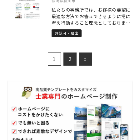
静岡県掛川市
験合格。 ・名古屋商科大学商学部 卒
私たちの事務所では、お客様の要望に
業 ・現在、行政書士業と宅地建物取引
最適な方法でお答えできるように常に
業を兼業しております。 【保有資格】
考え行動すること理念としておりま
・行政書士 ・宅地建物取引士 ・賃貸不
す。 建設業許可、産業廃棄物処理業許
動産経営管理士 ・住宅ローンアドバイ
許認可・届出
可をはじめ相続・遺言のお手伝いをさ
ザー ・既存住宅アドバイザー ・マンシ
せていただきます。またベトナムに進
ョンリフォームマネージャー 【現在の
出を検討されている企業・個人の方に
業務内容】 現在主に行っている業務と
対し現地での法人設立、通訳、翻訳等
しましては、 【行政書士業】 ・会社設
1
2
»
の業務も承っております。 ぜひご検討
立時の手続き ・宅建業免許申請、飲食
ください。
店経営許可など ・契約書類作成 ・相続
手続き代行 ・凍結預貯金などの解約手
続き ・個人事業の記帳会計代行 などを
業務としています。 浜松市及び近郊
（磐田市・袋井市・湖西市・豊橋市・
豊川市など）で個人事業を開業したい
方、会社を設立したい方など免許申請
から記帳代行までお手伝いさせて頂い
ております。 【宅地建物取引業】 ・不
動産仲介業（売買専門） 不動産の売買
を専門で行っておりますので、相続し