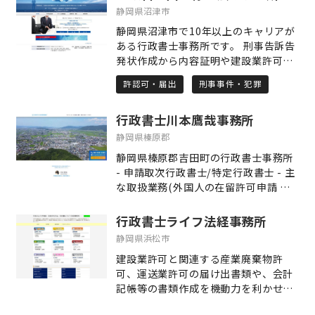
手続は、相続人調査から財産手続まで
静岡県沼津市
全て対応します。 ・相続登記及び相続
静岡県沼津市で10年以上のキャリアが
税申告は提携司法書士・税理士と連携
ある行政書士事務所です。 刑事告訴告
します。 ・不動産業も兼業しているた
発状作成から内容証明や建設業許可な
め、不動産の売却も行います。 ・不動
どの許認可や事実証明契約書作成まで
産の売却は価格査定からお引渡しまで
許認可・届出
刑事事件・犯罪
幅広くどの業務でも対応できるように
全て対応します。 ・相続税対策や各種
経験を積んで来ました。 遠方の方も、
税制特例の活用もアドバイスいたしま
行政書士川本鷹哉事務所
有料になりますが出張は可能ですし、
す。 初回ご相談無料、不動産の査定無
近場の方も直接お会いしてのご相談も
静岡県榛原郡
料です。御殿場市、裾野市、沼津市、
可能です。 行政書士にご相談をしたい
三島市、長泉町、小山町等の静岡県東
静岡県榛原郡吉田町の行政書士事務所
と考えている方は、一度当事務所にご
部エリアを中心に対応させていただい
- 申請取次行政書士/特定行政書士 - 主
相談を頂ければ幸いです。 相談日時も
ております。 まずは、お気軽にご相談
な取扱業務(外国人の在留許可申請 建
平日から土日まで、できる限り予定を
ください。
設業の許可申請 産業廃棄物収集運搬業
調整したいと思っています。 一度ご相
の許可申請 農地転用の申請 宅地建物取
行政書士ライフ法経事務所
談下さい。
引業の許可申請 古物営業の許可申請
静岡県浜松市
建設業許可と関連する産業廃棄物許
可、運送業許可の届け出書類や、会計
記帳等の書類作成を機動力を利かせて
御相談者にお応えできます様頑張って