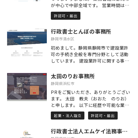
続きをご依頼いただければ、書類作成
が中心で中部全域です。 営業時間は官
から提出代行まで一括してお引き受け
庁と同じですが連絡は時間外も対応し
いたします。 当事務所は申請取次資格
許認可・届出
ます。 また特別な事情により時間外対
を有しています。 申請者本人であるお
応が必要な場合随時対応します。 提出
客様は入管への出頭が免除され、お客
行政書士とんぼの事務所
調査書類作成だけでなく 書類を集め
様自らが入管に出向く必要はございま
る仕事も行っております。
静岡市清水区
せん。 国際結婚や配偶者ビザの申請で
お悩みの方、外国人雇用や就労ビザの
初めまして。静岡県静岡市で建設業許
申請でお困りの方、永住許可申請や帰
可の手続き全般を専門分野として活動
化申請をお考えの方、ぜひともお気軽
しています。 建設業許可に関する事な
にお問い合わせくださいませ。 当事務
らなんでもご相談ください。 静岡県内
所は、出入国在留管理庁オンラインシ
のどこへでも駆けつけます。
太田のりお事務所
ステムを利用して、オンラインで各種
静岡県浜松市
ビザ申請を行うことができます。 お客
PRをご覧いただき、ありがとうござい
様が直接当事務所へお越し頂かなくて
ます。 太田 教夫（おおた のりお）
も、メールや郵便での必要書類のやり
と申します。 以下に経歴や可能な業務
取りのみで申請が可能な場合もござい
などを記載しておりますので、ご覧く
ます。 静岡県、愛知県を中心に全国47
起業・法人設立
許認可・届出
ださい。 【経歴】 ・学生時代からアル
都道府県からのご依頼に対応いたしま
バイトとして合同事務所（行政書士・
す。
行政書士法人エムケイ法務事務所
土地家屋調査士・社会保険労務士）で
実務経験を積む。在学中に行政書士試