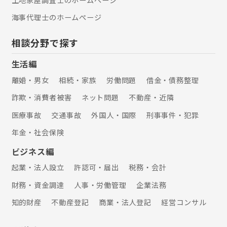
なコミュニケーションを心がけており
ます。
海事代理士のホームぺージ
相談分野で探す
生活編
離婚・男女
相続・家族
労働問題
借金・債務整理
詐欺・消費者被害
ネット問題
不動産・近隣
医療事故
交通事故
外国人・国際
刑事事件・犯罪
年金・社会保険
ビジネス編
起業・法人設立
許認可・届出
税務・会計
財務・資金調達
人事・労働管理
企業法務
知的財産
不動産登記
商業・法人登記
経営コンサル