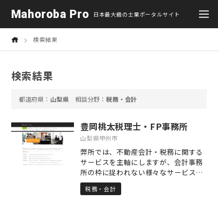
Mahoroba Pro
日本最大級の士業ポータルサイト
検索結果
検索結果
山梨県
税務・会計
豊岡桃太税理士・FP事務所
山梨県甲州市
弊所では、不動産会計・税務に関する
サービスを主軸にしますが、会計事務
所の枠に捉われない様々なサービスを
提供致しております。 不動産取引はも
税務・会計
ちろん、不動産有効活用・リノベーシ
ョン・古民家再生・いなか暮らし支
援・相続対策まで、不動産に関する面