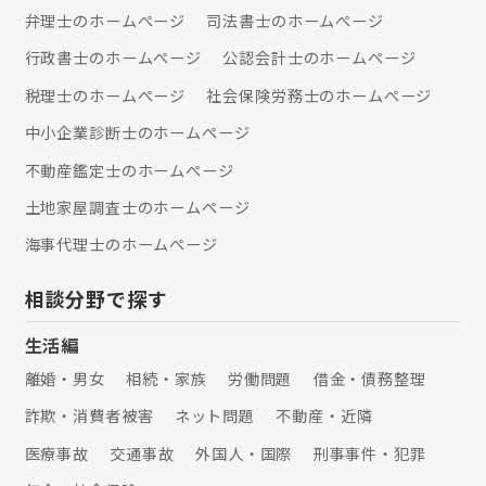
弁理士のホームぺージ
司法書士のホームぺージ
行政書士のホームぺージ
公認会計士のホームぺージ
税理士のホームぺージ
社会保険労務士のホームぺージ
中小企業診断士のホームぺージ
不動産鑑定士のホームぺージ
土地家屋調査士のホームぺージ
海事代理士のホームぺージ
相談分野で探す
生活編
離婚・男女
相続・家族
労働問題
借金・債務整理
詐欺・消費者被害
ネット問題
不動産・近隣
医療事故
交通事故
外国人・国際
刑事事件・犯罪