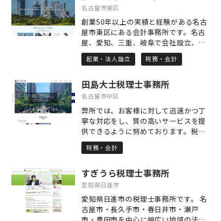
いきます。
名古屋市東区
創業50年以上の実績と経験がある名古
屋市東区にある会計事務所です。名古
屋、愛知、三重、岐阜で会社設立、独
立開業、医院開業をお考えの方は私
起業・法人設立
税務・会計
共、税理士・公認会計士 後藤会計事
務所にお任せください。助成金、創業
田島大士税理士事務所
融資は会社設立と合わせてサポートし
ます。女性経営者様には女性税理士が
名古屋市中区
親切丁寧に対応させていただきます。
弊所では、お客様に対して迅速かつ丁
クリニック(医院)開業は医院専門の設
寧な対応をし、質の高いサービスを提
計士、不動産コンサルタントと連携し
供できるように努めております。税務
支援致します。相続税、確定申告、節
顧問契約は、医療業（医療法人・医
税、M&A、海外進出もご相談くださ
税務・会計
院）のお客様を中心に締結しておりま
い。
す。税務顧問契約以外にも、「自社株
すぎうら税理士事務所
対策やM&A支援などの事業承継支援」
「出資持分対策やMS法人設立などの医
愛知県日進市
業経営支援」「相続税申告」「贈与税
愛知県日進市の税理士事務所です。 名
申告や譲渡所得税申告」「資産管理法
古屋市・長久手市・春日井市・瀬戸
人設立などの相続税対策」に力を入れ
市・豊田市を中心に幅広い地域の法