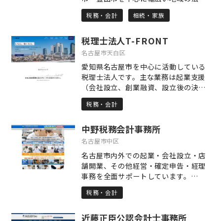
ております。
人・個人のお客様からご用命を頂いて
税務・会計
相続・家族
おります。 「お客様のために一生懸
命」をモットーに、法人税務はもちろ
税理士法人T-FRONT
ん、相続税対策や相続税申告から個人
確定申告まで幅広いサービスをご提供
名古屋市天白区
致しております。 ◆相続税がご心配の
愛知県名古屋市を中心に活動している
方 ◆不動産賃貸や売買でお悩みの方 ◆
税理士法人です。主な業務は起業支援
税理士さんを変更したい方 ◆会社設
（会社設立、創業融資、設立後の決算
立・法人成りを考えている方 など、税
申告）です。領収書丸投げOK。決算の
金でお悩みの方はぜひいちどご相談く
税務・会計
みの依頼OK。名古屋で起業をお考えの
ださい。 初回のご相談は無料です。
方はお気軽にお問い合わせ下さい。特
中野税務会計事務所
に起業当初は少しでも経費を削減した
いという方には年間パック（12万円
名古屋市中区
～）がお勧めです。初回相談は無料で
名古屋市内外での起業・会社設立・店
すのでお気軽にご連絡下さい。
舗開業、その他経営・確定申告・経理
事務を全面サポートしています。
（1）お客様一人ひとりを大切にする
税務・会計
こと （2）経営者の方のご相談・ご質
問にはご理解いただくまで丁寧に説明
近藤正臣公認会計士事務所
すること （3）経営に関する様々なご