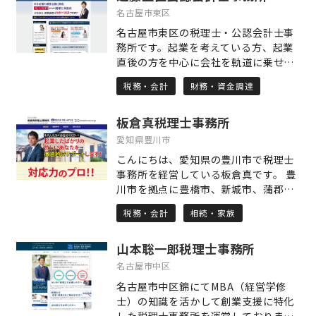
質問に対応出来るワンストップサービ
名古屋市東区
ス相談窓口であること をモットーに充
名古屋市東区の税理士・公認会計士事
実したサービスの提供に努めていま
務所です。起業を考えている方、起業
す。 ご相談・お問い合わせは平日・土
直後の方を中心に会社を軌道に乗せて
日祝日も10：00～23：00まで受け付
成長に導くためのサポートを行ってお
けしておりますので、お気軽にお電話
税務・会計
財務・資金調達
ります。起業直後で売り上げがあがる
下さい。
までは資金繰りをきっちり考えておか
板倉真税理士事務所
ないと、あっという間に資金不足に陥
ってしまいます。そのため、助成金・
愛知県豊川市
補助金等の返済不要の資金調達の可能
こんにちは、愛知県の豊川市で税理士
性を検討していくほか、日本政策金融
事務所を経営している板倉真です。 豊
公庫の融資を利用するために事業計画
川市を拠点に豊橋市、新城市、蒲郡市
書の作成サポートも行います。
などのお客さまとお付き合いをさせて
税務・会計
相続・家族
いただいております。 関与先のみなさ
まが繁栄できるように税務・会計の分
山本聡一郎税理士事務所
野からご支援させていただくことを仕
事としております。 身の回りでこんな
名古屋市中区
ことが起きたらご相談ください。 ◇個
名古屋市中区錦にてMBA（経営学修
人で事業を始めた ◇会社を設立した ◇
士）の知識を活かして創業支援に特化
相続が発生した ◇税金で困ったことが
した税理士事務所を運営しておりま