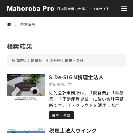
Mahoroba Pro
日本最大級の士業ポータルサイト
検索結果
検索結果
愛知県
税務・会計
S De-SIGN税理士法人
愛知県豊川市
佐竹会計事務所は、「飲食業」「医療
業」「不動産賃貸業」に強い会計事務
所です。IT・クラウドを活用した経理
の効率化をはじめとして、経営の見え
税務・会計
る化、事業計画の策定、資金調達、節
税、確定申告など、経営者様のニーズ
税理士法人ウイング
に応じて様々な課題や問題を解決して