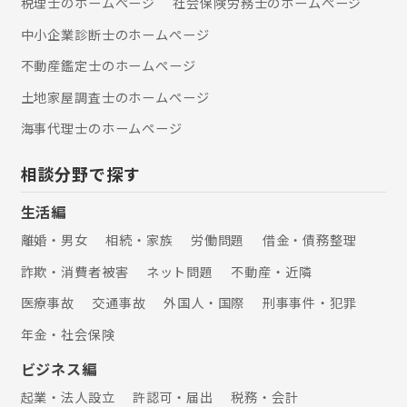
税理士のホームぺージ
社会保険労務士のホームぺージ
中小企業診断士のホームぺージ
不動産鑑定士のホームぺージ
土地家屋調査士のホームぺージ
海事代理士のホームぺージ
相談分野で探す
生活編
離婚・男女
相続・家族
労働問題
借金・債務整理
詐欺・消費者被害
ネット問題
不動産・近隣
医療事故
交通事故
外国人・国際
刑事事件・犯罪
年金・社会保険
ビジネス編
起業・法人設立
許認可・届出
税務・会計