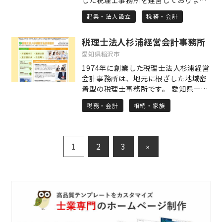
ある 税理士は敷居が高いということを
す。 弊所では、創業に関する相談は初
よく聞きますが、当事務所はなんでも
起業・法人設立
税務・会計
回、無料で行わさせていただいており
聞けるアットホームな事務所です。 み
ます。 創業支援として、法人の場合、
なさまの声により添い最適なサポート
税理士法人杉浦経営会計事務所
創業時にハードルとなる金融機関の口
をします。 お気軽にご相談ください。
座開設ですが、弊所が連携させていた
愛知県稲沢市
だいている金融機関を紹介し、創業時
1974年に創業した税理士法人杉浦経営
からスムーズにスタートできるように
会計事務所は、地元に根ざした地域密
サポートしています。 また、創業融資
着型の税理士事務所です。 愛知県一宮
や補助金などのサポートも実施してお
市・稲沢市での相続税申告は500件を
ります。
税務・会計
相続・家族
超える実績があり、相続をはじめ、企
業会計や経営支援などを通じて、地元
企業や地域の皆さまのさまざまなご相
談にお応えしてまいりました。 おかげ
1
2
3
»
さまで2024年には創業50周年を迎
え、これまでのご縁、そしてこれから
の新たなつながりを大切にしながら、
お客様と共に歩み続けております。 当
事務所では、「企業会計部門」のほ
か、専門分野に特化した「相続部門」
「経営支援部門」を設け、より質の高