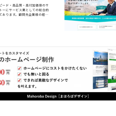
ピード・高品質・高付加価値のサ
トーにサービス業としての総合的
ております。顧問先企業様の経営
すべてのことをアドバイスさせて
にご相談下さい。