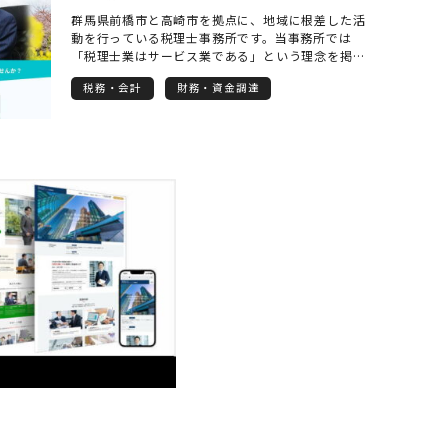
群馬県前橋市と高崎市を拠点に、地域に根差した活
動を行っている税理士事務所です。当事務所では
「税理士業はサービス業である」という理念を掲
げ、専門家特有の敷居の高さを取り払った、話しや
税務・会計
財務・資金調達
すく親しみやすい対応を心がけています。 主な支援
対象は、従業員の少ない小規模法人様や個人事業主
様、そしてこれから事業を始める創業者様です。特
にご好評いただいているのが、領収書や請求書を郵
送していただくだけで経理処理が完了する「記帳代
行の丸投げサポート」です。 多くの経営者様が抱え
る「日々の帳簿付けが面倒」「本業が忙しくて経理
に手が回らない」といったお悩みを解決し、事業の
成長に専念できる環境づくりをお手伝いいたしま
す。もちろん、インボイス制度への対応や、創業時
の資金調達（融資）に関するご相談も安心してお任
せください。 「まだ顧問契約するか決めていないけ
れど、話だけ聞いてみたい」という方も大歓迎で
す。初回60分の相談は無料で承っており、Ｗｅｂ予
約システムにて24時間いつでも面談の申し込みが可
能です。専門用語を使わず、お客様の目線に立って
丁寧にご説明いたしますので、どうぞお気軽にご相
談ください。