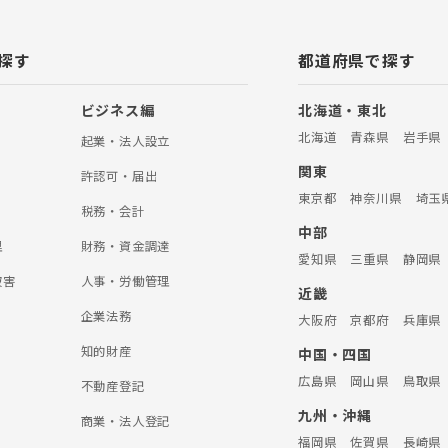
探す
都道府県で探す
ビジネス編
北海道・東北
北海道
青森県
岩手県
起業・法人設立
関東
許認可・届出
東京都
神奈川県
埼玉
税務・会計
中部
理
財務・資金調達
愛知県
三重県
静岡県
被害
人事・労働管理
近畿
企業法務
大阪府
京都府
兵庫県
知的財産
中国・四国
広島県
岡山県
鳥取県
不動産登記
九州・沖縄
商業・法人登記
福岡県
佐賀県
長崎県