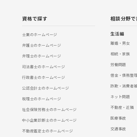
資格で探す
相談分野で
生活編
士業のホームぺージ
離婚・男女
弁護士のホームぺージ
相続・家族
弁理士のホームぺージ
労働問題
司法書士のホームぺージ
借金・債務整
行政書士のホームぺージ
詐欺・消費者
公認会計士のホームぺージ
ネット問題
税理士のホームぺージ
不動産・近隣
社会保険労務士のホームぺージ
医療事故
中小企業診断士のホームぺージ
交通事故
不動産鑑定士のホームぺージ