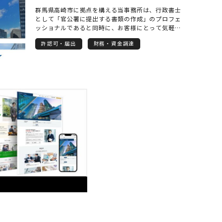
群馬県高崎市に拠点を構える当事務所は、行政書士
として「官公署に提出する書類の作成」のプロフェ
ッショナルであると同時に、お客様にとって気軽に
相談できるビジネスパートナーでありたいと考えて
許認可・届出
財務・資金調達
います。 建設業許可申請（新規・更新）、自動車登
録手続き、補助金申請といった分野を得意とし、複
雑で煩雑な行政手続きを代行いたします。 お客様に
は、「これも行政書士に相談して良いのかな？」と
いった小さな疑問も遠慮せずにお話しいただきたい
です。 お困り事に対して「とりあえずあの行政書士
に聞いてみよう」と思っていただける存在を目指し
ています。（専門外の内容の場合は信頼できる他の
士業をご紹介いたします。） 代表の茂木宏興は、型
枠大工としての現場経験や営業職としての人との関
わりを活かし、2025年度の行政書士試験に合格して
行政書士事務所を開業いたしました。 誠実な対応に
は、自信を持っております。 開業当初には飛び込み
営業を経験し、「自分を知ってもらう」きっかけづ
くりとして、元気な挨拶と礼儀正しさを大切にしな
がら地道に信頼を築いてきました。 建設現場のリア
ルな体験を持つ行政書士ならではの視点と、営業や
接客の経験から培ったコミュニケーション力で、決
して形式的な書類作成だけにとどまらない、丁寧で
温かみのある対応をお約束します。 事務所は高崎駅