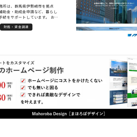
務所は、群馬県伊勢崎市を拠点
補助金・助成金申請など、暮らし
手続をサポートしています。 お客
丁寧に向き合い、専門用語をでき
財務・資金調達
かりやすい説明を心がけていま
書士に相談される方にも安心してご
う、親身で誠実な対応を徹底して
ざし、信頼される事務所を目指
ねています。伊勢崎市周辺で行政
は、ぜひお気軽にご相談くださ