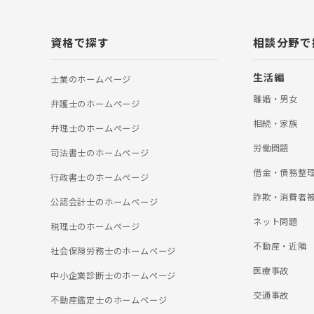
資格で探す
相談分野で
生活編
士業のホームぺージ
離婚・男女
弁護士のホームぺージ
相続・家族
弁理士のホームぺージ
労働問題
司法書士のホームぺージ
借金・債務整
行政書士のホームぺージ
詐欺・消費者
公認会計士のホームぺージ
ネット問題
税理士のホームぺージ
不動産・近隣
社会保険労務士のホームぺージ
医療事故
中小企業診断士のホームぺージ
交通事故
不動産鑑定士のホームぺージ