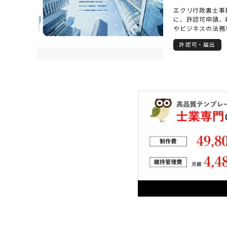
エクリ行政書士事
に、許認可申請、
やビジネスの法務
様の不安や疑問に
許認可・届出
る限り使わず、わ
す。 初めて行政
依頼いただけるよ
います。地域に根
し、日々研鑽を重
書士をお探しの方
い。