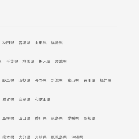
よりお車で約8分の場所にあり、ご相談はお電話でも
メールでも承ります。 書類作成のプロフェッショナ
ルとして、そして頼れる相談相手として、皆さまの
事業や日常のお悩みを全力でサポートいたします。
どんな些細な内容でも、ぜひ宏興行政書士事務所に
ご相談ください。
秋田県
宮城県
山形県
福島県
県
千葉県
群馬県
栃木県
茨城県
岐阜県
山梨県
長野県
新潟県
富山県
石川県
福井県
滋賀県
奈良県
和歌山県
島根県
山口県
香川県
徳島県
愛媛県
高知県
熊本県
大分県
宮崎県
鹿児島県
沖縄県