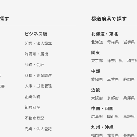
探す
都道府県で探す
ビジネス編
北海道・東北
北海道
青森県
岩手県
起業・法人設立
関東
許認可・届出
東京都
神奈川県
埼玉
税務・会計
中部
理
財務・資金調達
愛知県
三重県
静岡県
被害
人事・労働管理
近畿
企業法務
大阪府
京都府
兵庫県
知的財産
中国・四国
広島県
岡山県
鳥取県
不動産登記
九州・沖縄
商業・法人登記
福岡県
佐賀県
長崎県