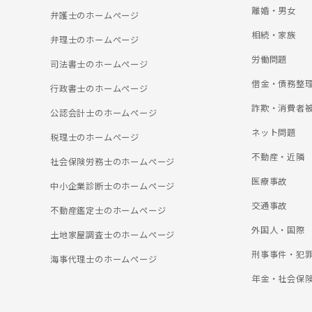
離婚・男女
弁護士のホームぺージ
相続・家族
弁理士のホームぺージ
労働問題
司法書士のホームぺージ
借金・債務整
行政書士のホームぺージ
詐欺・消費者
公認会計士のホームぺージ
ネット問題
税理士のホームぺージ
不動産・近隣
社会保険労務士のホームぺージ
医療事故
中小企業診断士のホームぺージ
交通事故
不動産鑑定士のホームぺージ
外国人・国際
土地家屋調査士のホームぺージ
刑事事件・犯
海事代理士のホームぺージ
年金・社会保