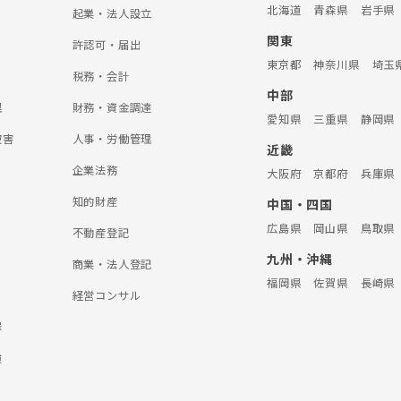
北海道
青森県
岩手県
起業・法人設立
関東
許認可・届出
東京都
神奈川県
埼玉
税務・会計
中部
理
財務・資金調達
愛知県
三重県
静岡県
被害
人事・労働管理
近畿
企業法務
大阪府
京都府
兵庫県
知的財産
中国・四国
広島県
岡山県
鳥取県
不動産登記
九州・沖縄
商業・法人登記
福岡県
佐賀県
長崎県
経営コンサル
罪
険