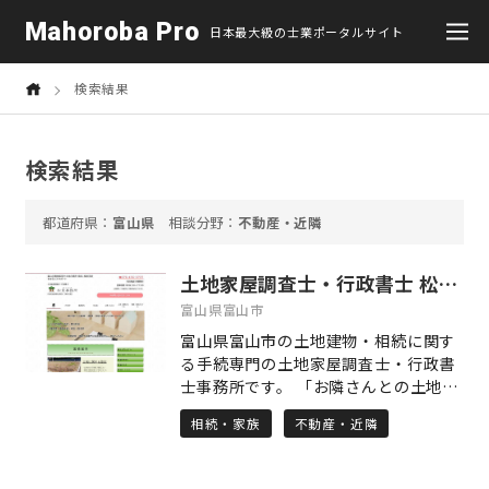
Mahoroba Pro
日本最大級の士業ポータルサイト
検索結果
検索結果
富山県
不動産・近隣
土地家屋調査士・行政書士 松景事務所
富山県富山市
富山県富山市の土地建物・相続に関す
る手続専門の土地家屋調査士・行政書
士事務所です。 「お隣さんとの土地の
境がどこかわからない。」 「土地をい
相続・家族
不動産・近隣
くつかにわけてそれぞれ相続（または
売買）したい。」 「建物を新築、増
築、解体したから登記してほしい。」