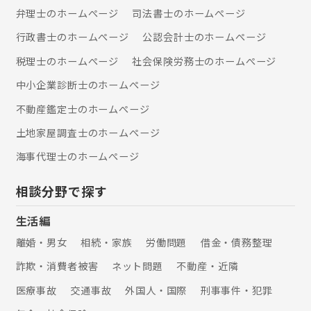
弁理士のホームぺージ
司法書士のホームぺージ
行政書士のホームぺージ
公認会計士のホームぺージ
税理士のホームぺージ
社会保険労務士のホームぺージ
中小企業診断士のホームぺージ
不動産鑑定士のホームぺージ
土地家屋調査士のホームぺージ
海事代理士のホームぺージ
相談分野で探す
生活編
離婚・男女
相続・家族
労働問題
借金・債務整理
詐欺・消費者被害
ネット問題
不動産・近隣
医療事故
交通事故
外国人・国際
刑事事件・犯罪