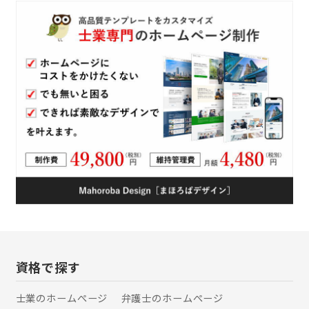
「田や畑を宅地や駐車場、資材置場に
転用したい。」 「田や畑を譲り受けて
耕作したい。」 「終活を始めたいけど
何から始めたらいいかわからない。」
「相続手続をしないといけないけど難
しくてよくわからない。」 これらのよ
うなことでお困りでしたらぜひ当事務
所にご相談ください。 「とりあえず話
を聞いてみようかな？」という気軽な
気持ちでお話して頂ける雰囲気づくり
を意識しています。
資格で探す
士業のホームぺージ
弁護士のホームぺージ