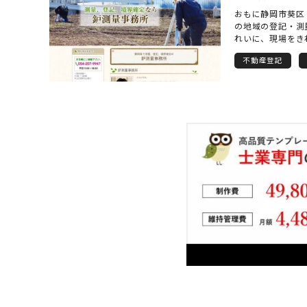
おもに静岡市葵区
の地域の登記・測
れいに、現場をき
内容によっては、
不動産登記
政書士、司法書士
がら業務を進めて
ときでも、土地家
よく業務を処理で
談、見積りなど受
合わせください。