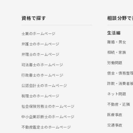
資格で探す
相談分野で
生活編
士業のホームぺージ
離婚・男女
弁護士のホームぺージ
相続・家族
弁理士のホームぺージ
労働問題
司法書士のホームぺージ
借金・債務整
行政書士のホームぺージ
詐欺・消費者
公認会計士のホームぺージ
ネット問題
税理士のホームぺージ
不動産・近隣
社会保険労務士のホームぺージ
医療事故
中小企業診断士のホームぺージ
交通事故
不動産鑑定士のホームぺージ