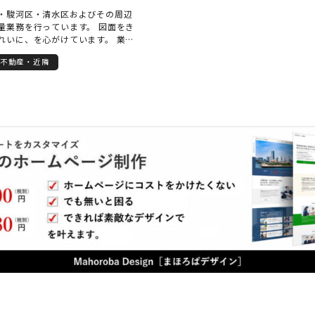
・駿河区・清水区およびその周辺
量業務を行っています。 図面をき
れいに、を心がけています。 業務
土地家屋調査士以外の資格者（行
不動産・近隣
等）と連携し、お互いに協力しな
行く場合があります。 そのような
屋調査士が窓口となることで効率
きます。 ホームページで随時、相
付けております。 お気軽にお問い