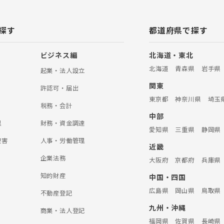
探す
都道府県で探す
ビジネス編
北海道・東北
北海道
青森県
岩手県
起業・法人設立
関東
許認可・届出
東京都
神奈川県
埼玉
税務・会計
中部
理
財務・資金調達
愛知県
三重県
静岡県
被害
人事・労働管理
近畿
企業法務
大阪府
京都府
兵庫県
知的財産
中国・四国
広島県
岡山県
鳥取県
不動産登記
九州・沖縄
商業・法人登記
福岡県
佐賀県
長崎県